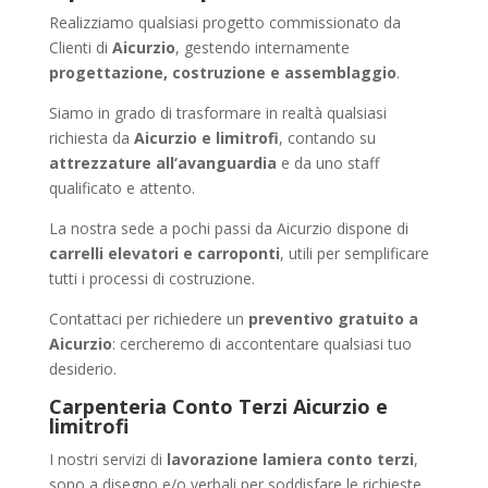
Realizziamo qualsiasi progetto commissionato da
Clienti di
Aicurzio
, gestendo internamente
progettazione, costruzione e assemblaggio
.
Siamo in grado di trasformare in realtà qualsiasi
richiesta da
Aicurzio e limitrofi
, contando su
attrezzature all’avanguardia
e da uno staff
qualificato e attento.
La nostra sede a pochi passi da Aicurzio dispone di
carrelli elevatori e carroponti
, utili per semplificare
tutti i processi di costruzione.
Contattaci per richiedere un
preventivo gratuito a
Aicurzio
: cercheremo di accontentare qualsiasi tuo
desiderio.
Carpenteria Conto Terzi Aicurzio e
limitrofi
I nostri servizi di
lavorazione lamiera conto terzi
,
sono a disegno e/o verbali per soddisfare le richieste