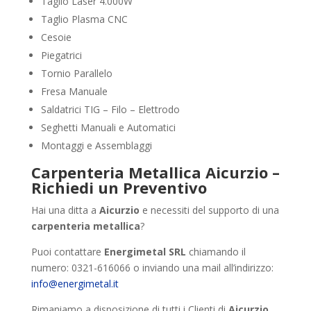
Taglio Laser 4.000W
Taglio Plasma CNC
Cesoie
Piegatrici
Tornio Parallelo
Fresa Manuale
Saldatrici TIG – Filo – Elettrodo
Seghetti Manuali e Automatici
Montaggi e Assemblaggi
Carpenteria Metallica Aicurzio –
Richiedi un Preventivo
Hai una ditta a
Aicurzio
e necessiti del supporto di una
carpenteria metallica
?
Puoi contattare
Energimetal SRL
chiamando il
numero: 0321-616066 o inviando una mail all’indirizzo:
info@energimetal.it
Rimaniamo a disposizione di tutti i Clienti di
Aicurzio