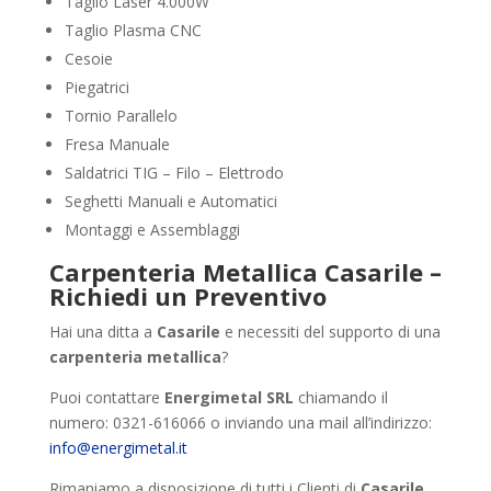
Taglio Laser 4.000W
Taglio Plasma CNC
Cesoie
Piegatrici
Tornio Parallelo
Fresa Manuale
Saldatrici TIG – Filo – Elettrodo
Seghetti Manuali e Automatici
Montaggi e Assemblaggi
Carpenteria Metallica Casarile –
Richiedi un Preventivo
Hai una ditta a
Casarile
e necessiti del supporto di una
carpenteria metallica
?
Puoi contattare
Energimetal SRL
chiamando il
numero: 0321-616066 o inviando una mail all’indirizzo:
info@energimetal.it
Rimaniamo a disposizione di tutti i Clienti di
Casarile