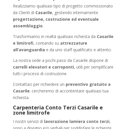
Realizziamo qualsiasi tipo di progetto commissionato
da Clienti di
Casarile
, gestendo internamente
progettazione, costruzione ed eventuale
assemblaggio
.
Trasformiamo in realtà qualsiasi richiesta da
Casarile
e limitrofi
, contando su
attrezzature
all’avanguardia
e da uno staff qualificato e attento.
La nostra sede a pochi passi da Casarile dispone di
carrelli elevatori e carroponti
, utili per semplificare
tutti i processi di costruzione.
Contattaci per richiedere un
preventivo gratuito a
Casarile
: cercheremo di accontentare qualsiasi tua
richiesta.
Carpenteria Conto Terzi Casarile e
zone limitrofe
I nostri servizi di
lavorazione lamiera conto terzi
,
sono a disegno e/o verbali per soddisfare le richieste