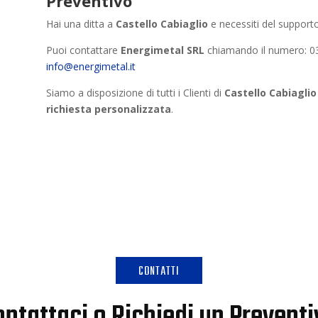
Preventivo
Hai una ditta a
Castello Cabiaglio
e necessiti del support
Puoi contattare
Energimetal SRL
chiamando il numero: 032
info@energimetal.it
Siamo a disposizione di tutti i Clienti di
Castello Cabiaglio
richiesta personalizzata
.
CONTATTI
ntattaci o Richiedi un Prevent