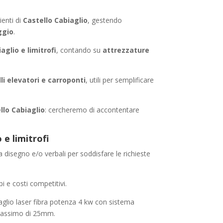
enti di
Castello Cabiaglio
, gestendo
ggio
.
aglio e limitrofi
, contando su
attrezzature
lli elevatori e carroponti
, utili per semplificare
llo Cabiaglio
: cercheremo di accontentare
e limitrofi
a disegno e/o verbali per soddisfare le richieste
i e costi competitivi.
aglio laser fibra potenza 4 kw con sistema
 massimo di 25mm.