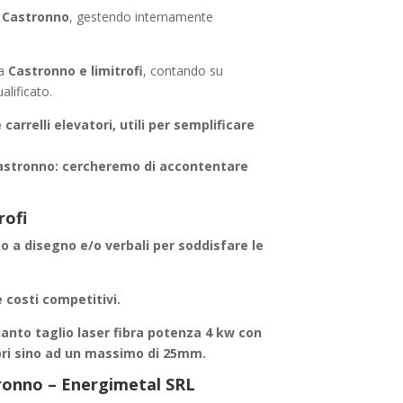
i
Castronno
, gestendo internamente
da
Castronno e limitrofi
, contando su
alificato.
carrelli elevatori, utili per semplificare
astronno
: cercheremo di accontentare
rofi
no a disegno e/o verbali per soddisfare le
 costi competitivi.
anto taglio laser fibra potenza 4 kw con
ori sino ad un massimo di 25mm.
stronno – Energimetal SRL