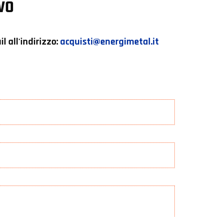
ivo
l all'indirizzo:
acquisti@energimetal.it