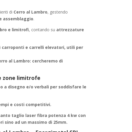
enti di
Cerro al Lambro
, gestendo
le assemblaggio
.
ro e limitrofi
, contando su
attrezzature
i
carroponti e carrelli elevatori, utili per
erro al Lambro
: cercheremo di
 zone limitrofe
no a disegno e/o verbali per soddisfare le
empi e costi competitivi.
anto taglio laser fibra potenza 4 kw con
ori sino ad un massimo di 25mm.