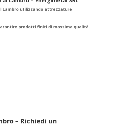
rro al Lambro – Energimetal SRL
l Lambro utilizzando attrezzature
garantire
prodotti finiti
di massima qualità.
mbro – Richiedi un