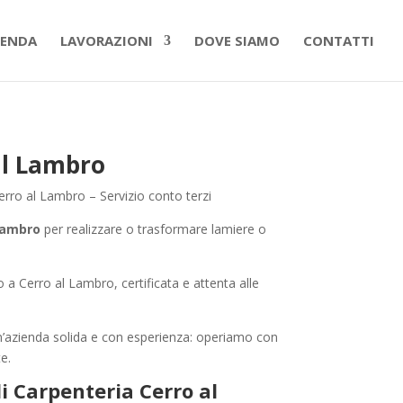
IENDA
LAVORAZIONI
DOVE SIAMO
CONTATTI
al Lambro
erro al Lambro – Servizio conto terzi
 Lambro
per realizzare o trasformare lamiere o
o a Cerro al Lambro, certificata e attenta alle
n’azienda solida e con esperienza: operiamo con
e.
 Carpenteria Cerro al