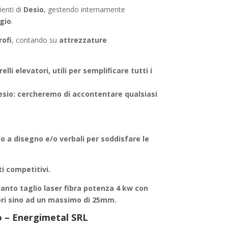
enti di
Desio
, gestendo internamente
gio
.
rofi
, contando su
attrezzature
elli elevatori, utili per semplificare tutti i
esio
: cercheremo di accontentare qualsiasi
no a disegno e/o verbali per soddisfare le
i competitivi.
anto taglio laser fibra potenza 4 kw con
ori sino ad un massimo di 25mm.
io – Energimetal SRL