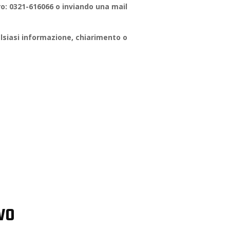
: 0321-616066 o inviando una mail
lsiasi informazione, chiarimento o
ivo