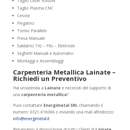
Taglio Laser 4.000W
Taglio Plasma CNC
Cesoie
Piegatrici
Tornio Parallelo
Fresa Manuale
Saldatrici TIG – Filo – Elettrodo
Seghetti Manuali e Automatici
Montaggi e Assemblaggi
Carpenteria Metallica Lainate –
Richiedi un Preventivo
Hai un’azienda a
Lainate
e necessiti del supporto di
una
carpenteria metallica
?
Puoi contattare
Energimetal SRL
chiamando il
numero: 0321-616066 o inviando una mail all’indirizzo:
info@energimetal.it
Rimaniamo a disposizione di tutti i Clienti di
Lainate