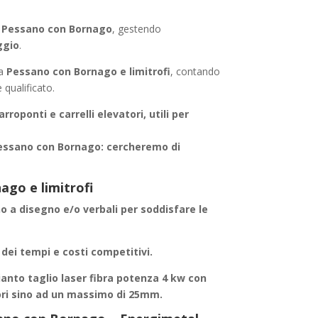
i
Pessano con Bornago
, gestendo
ggio
.
da
Pessano con Bornago e limitrofi
, contando
 qualificato.
arroponti e carrelli elevatori, utili per
Pessano con Bornago
: cercheremo di
go e limitrofi
no a disegno e/o verbali per soddisfare le
 dei tempi e costi competitivi.
anto taglio laser fibra potenza 4 kw con
ori sino ad un massimo di 25mm.