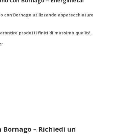
ssano con Bornago – Energimetal
o con Bornago utilizzando apparecchiature
garantire
prodotti finiti
di massima qualità.
o:
 Bornago – Richiedi un