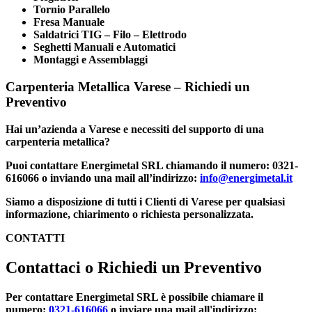
Tornio Parallelo
Fresa Manuale
Saldatrici TIG – Filo – Elettrodo
Seghetti Manuali e Automatici
Montaggi e Assemblaggi
Carpenteria Metallica Varese – Richiedi un
Preventivo
Hai un’azienda a
Varese
e necessiti del supporto di una
carpenteria metallica
?
Puoi contattare
Energimetal SRL
chiamando il numero: 0321-
616066 o inviando una mail all’indirizzo:
info@energimetal.it
Siamo a disposizione di tutti i Clienti di
Varese
per qualsiasi
informazione, chiarimento o
richiesta personalizzata
.
CONTATTI
Contattaci o Richiedi un Preventivo
Per contattare
Energimetal SRL
è possibile chiamare il
numero:
0321-616066
o inviare una mail all'indirizzo: